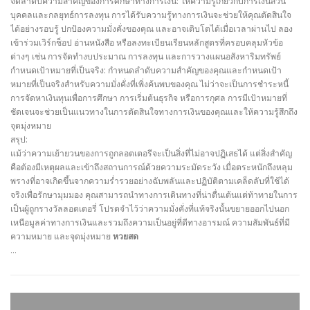
จัดลำดับความสำคัญของการศึกษาทางการเงิน: ให้ความรู้เกี่ยวกับการเงินส่วน
บุคคลและกลยุทธ์การลงทุน การได้รับความรู้ทางการเงินจะช่วยให้คุณตัดสินใจ
ได้อย่างรอบรู้ ปกป้องความมั่งคั่งของคุณ และอาจเติบโตได้เมื่อเวลาผ่านไป ลอง
เข้าร่วมเวิร์กช็อป อ่านหนังสือ หรือลงทะเบียนเรียนหลักสูตรที่ครอบคลุมหัวข้อ
ต่างๆ เช่น การจัดทำงบประมาณ การลงทุน และการวางแผนอสังหาริมทรัพย์
กำหนดเป้าหมายที่เป็นจริง: กำหนดลำดับความสำคัญของคุณและกำหนดเป้า
หมายที่เป็นจริงสำหรับความมั่งคั่งที่เพิ่งค้นพบของคุณ ไม่ว่าจะเป็นการชำระหนี้
การจัดหาเงินทุนเพื่อการศึกษา การเริ่มต้นธุรกิจ หรือการกุศล การมีเป้าหมายที่
ชัดเจนจะช่วยเป็นแนวทางในการตัดสินใจทางการเงินของคุณและให้ความรู้สึกถึง
จุดมุ่งหมาย
สรุป:
แม้ว่าความเย้ายวนของการถูกลอตเตอรีจะเป็นสิ่งที่ไม่อาจปฏิเสธได้ แต่สิ่งสำคัญ
คือต้องมีเหตุผลและเข้าถึงสถานการณ์ด้วยความระมัดระวัง เมื่อตระหนักถึงหลุม
พรางที่อาจเกิดขึ้นจากความร่ำรวยอย่างฉับพลันและปฏิบัติตามเคล็ดลับที่ใช้ได้
จริงเพื่อรักษามุมมอง คุณสามารถนำทางการเดินทางที่น่าตื่นเต้นแต่ท้าทายในการ
เป็นผู้ถูกรางวัลลอตเตอรี่ โปรดจำไว้ว่าความมั่งคั่งที่แท้จริงนั้นขยายออกไปนอก
เหนือมูลค่าทางการเงินและรวมถึงความเป็นอยู่ที่ดีทางอารมณ์ ความสัมพันธ์ที่มี
ความหมาย และจุดมุ่งหมาย
หวยสด
…