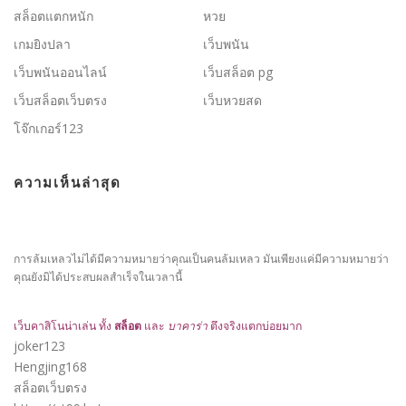
สล็อตแตกหนัก
หวย
เกมยิงปลา
เว็บพนัน
เว็บพนันออนไลน์
เว็บสล็อต pg
เว็บสล็อตเว็บตรง
เว็บหวยสด
โจ๊กเกอร์123
ความเห็นล่าสุด
การล้มเหลวไม่ได้มีความหมายว่าคุณเป็นคนล้มเหลว มันเพียงแค่มีความหมายว่า
คุณยังมิได้ประสบผลสำเร็จในเวลานี้
เว็บคาสิโนน่าเล่น ทั้ง
สล็อต
และ
บาคาร่า
ตึงจริงแตกบ่อยมาก
joker123
Hengjing168
สล็อตเว็บตรง