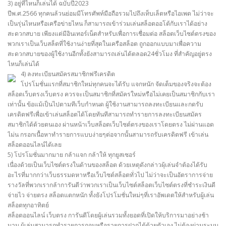
3) อยู่ที่ไหนก็เล่นได้ ฉบับปี2023
ปีพ.ศ.2566 ทุกคนล้วนย่อมมีโทรศัพท์มือถือรวมไปถึงเท็บเล็ตหรือไอเพด ไม่ว่าจะ
เป็นรุ่นไหนหรือเครือข่ายไหน ก็สามารถเข้าร่วมเล่นสล็อตออโต้กับเราได้อย่าง
สะดวกสบาย เพียงแต่มีอินเทอร์เน็ตสำหรับเพื่อการเชื่อมต่อ สล็อตเว็บไซต์ตรงของ
พวกเราเป็นเว็บสล็ตที่ใช้งานง่ายที่สุดในเครือสล็อต ถูกออกแบบมาเพื่อความ
สะดวกสบายของผู้ใช้งานอีกทั้งยังสามารถเล่นได้ตลอด24ชั่วโมง ที่สำคัญอยู่ตรง
ไหนก็เล่นได้
4) ลงทะเบียนสมัครสมาชิกฟรีเครดิต
โปรโมชั่นแรกที่สมาชิกใหม่ทุกคนจะได้รับ แจกหนัก จัดเต็มของจริงจะต้อง
สล็อตเว็บตรงเว็บตรง ควรจะเป็นสมาชิกที่สมัครใหม่หรือไม่เคยเป็นสมาชิกกับเรา
เท่านั้น ข้อแม้เป็นไปตามทีเว็บกำหนด ผู้ใช้งานสามารถลงทะเบียนและกดรับ
เครดิตฟรีเพื่อเข้าเล่นสล็อตได้โดยทันทีสามารถทำรายการลงทะเบียนสมัคร
สมาชิกได้ด้วยตนเอง ผ่านหน้าเว็บสล็อตเว็บไซต์ตรงของเราโดยตรง ไม่ผ่านแอด
ไม่น กรอกเนื้อหาทำรายการแบบง่ายๆต่อจากนั้นสามารถรับเครดิตฟรี เข้าเล่น
สล็อตออนไลน์ได้เลย
5) โปรโมชั่นมากมาย กล้าแจก กล้าให้ ทุกยูสเซอร์
เนื่องด้วยเป็นเว็บไซต์ตรงในด้านของสล็อต ด้วยเหตุดังกล่าวผุ้เล่นจำต้องได้รับ
อะไรที่มากกว่าเว็บธรรมดหาหรือเว็บไซต์สล็อตทั่วไป ไม่ว่าจะเป็นอัตราการจ่าย
รางวัลที่พวกเรากล้าการันตีว่าพวกเราเป็นเว็บไซต์สล็อตเว็บไซต์ตรงที่ชำระเงินดี
จ่ายไว จ่ายตรง สล็อตแตกหนัก ทั้งยังโปรโมชั่นใหม่ๆที่เราอัพเดตให้สำหรับผู้เล่น
สล็อตทุกอาทิตย์
สล็อตออนไลน์ เว็บตรง การันตีโดยผู้เล่นรวมทั้งยอดที่เปิดให้บริการมาอย่างช้า
นาน ผู้เล่นสามารถทำรายการถอนหรือรายการฝากได้ด้วยตัวเอง ไม่ต้องผ่านระบบ