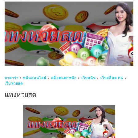
บาคาร่า
/
พนันออนไลน์
/
สล็อตแตกหนัก
/
เว็บพนัน
/
เว็บสล็อต PG
/
เว็บหวยสด
แทงหวยสด