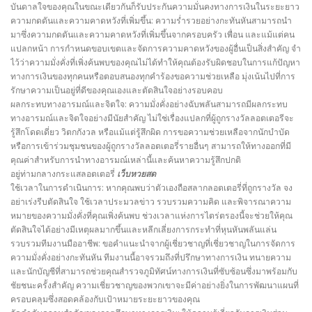
บันดาลใจของคุณในขณะเดียวกันก็รับประกันความมั่นคงทางการเงินในระยะยาว
ความกดดันและความคาดหวังที่เพิ่มขึ้น: ความร่ำรวยอย่างกะทันหันสามารถนำ
มาซึ่งความกดดันและความคาดหวังที่เพิ่มขึ้นจากครอบครัว เพื่อน และแม้แต่คน
แปลกหน้า การกำหนดขอบเขตและจัดการความคาดหวังของผู้อื่นเป็นสิ่งสำคัญ จำ
ไว้ว่าความมั่งคั่งที่เพิ่งค้นพบของคุณไม่ได้ทำให้คุณต้องรับผิดชอบในการแก้ปัญหา
ทางการเงินของทุกคนหรือตอบสนองทุกคำร้องขอความช่วยเหลือ มุ่งเน้นไปที่การ
รักษาความเป็นอยู่ที่ดีของคุณเองและตัดสินใจอย่างรอบคอบ
ผลกระทบทางอารมณ์และจิตใจ: ความมั่งคั่งอย่างฉับพลันสามารถมีผลกระทบ
ทางอารมณ์และจิตใจอย่างมีนัยสำคัญ ไม่ใช่เรื่องแปลกที่ผู้ถูกรางวัลลอตเตอรีจะ
รู้สึกโดดเดี่ยว วิตกกังวล หรือแม้แต่รู้สึกผิด การขอความช่วยเหลือจากนักบำบัด
หรือการเข้าร่วมชุมชนของผู้ถูกรางวัลลอตเตอรี่รายอื่นๆ สามารถให้ทางออกที่มี
คุณค่าสำหรับการนำทางอารมณ์เหล่านี้และค้นหาความรู้สึกปกติ
อยู่ท่ามกลางกระแสลอตเตอรี่
เว็บหวยสด
ใช้เวลาในการดำเนินการ: หากคุณพบว่าตัวเองถือสลากลอตเตอรี่ที่ถูกรางวัล จง
อย่าเร่งรีบตัดสินใจ ใช้เวลาประมวลข่าว รวบรวมความคิด และพิจารณาความ
หมายของความมั่งคั่งที่คุณเพิ่งค้นพบ ช่วงเวลาแห่งการไตร่ตรองนี้จะช่วยให้คุณ
ตัดสินใจได้อย่างมีเหตุผลมากขึ้นและหลีกเลี่ยงการกระทำที่หุนหันพลันแล่น
รวบรวมทีมงานมืออาชีพ: ขอคำแนะนำจากผู้เชี่ยวชาญที่เชี่ยวชาญในการจัดการ
ความมั่งคั่งอย่างกะทันหัน ทีมงานนี้อาจรวมถึงที่ปรึกษาทางการเงิน ทนายความ
และนักบัญชีที่สามารถช่วยคุณสำรวจภูมิทัศน์ทางการเงินที่ซับซ้อนซึ่งมาพร้อมกับ
ชัยชนะครั้งสำคัญ ความเชี่ยวชาญของพวกเขาจะมีค่าอย่างยิ่งในการพัฒนาแผนที่
ครอบคลุมซึ่งสอดคล้องกับเป้าหมายระยะยาวของคุณ